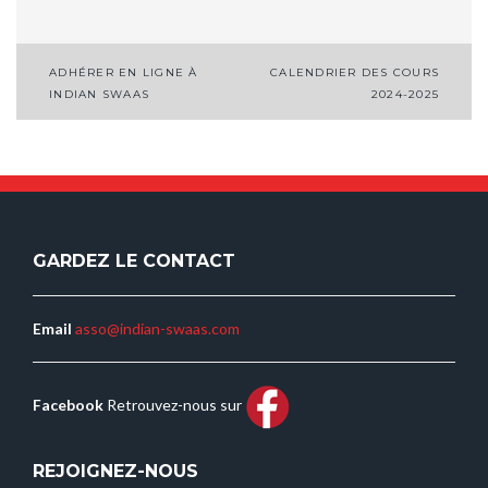
ADHÉRER EN LIGNE À
CALENDRIER DES COURS
Navigation
INDIAN SWAAS
2024-2025
de
l’article
GARDEZ LE CONTACT
Email
asso@indian-swaas.com
Facebook
Retrouvez-nous sur
REJOIGNEZ-NOUS