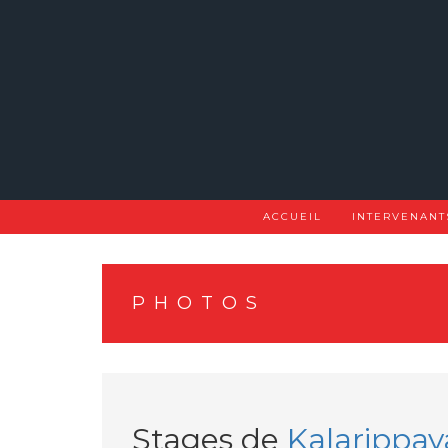
Skip
to
content
ACCUEIL
INTERVENANT
PHOTOS
Stages de
Kalarippa